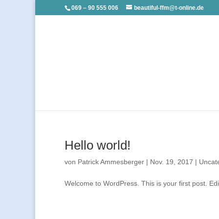
069 – 90 555 006
beautiful-ffm@t-online.de
Hello world!
von
Patrick Ammesberger
|
Nov. 19, 2017
|
Uncat
Welcome to WordPress. This is your first post. Edit 